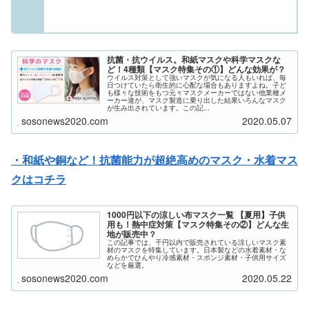
抗菌・抗ウイルス。和紙マスクや科学マスクな
ど！4種類【マスク特集その①】どんな効果が？
ウイルス対策として強いマスクが気になる人もいれば、毎
日つけていたら衛生的に心配な場合もありますよね。子ど
も様々な技術をもつ元々マスクメーカーではない他業種メ
ーカー達が、マスク製造に乗り出した結果いろんなマスク
が生み出されています。この記...
sosonews2020.com
2020.05.07
・和紙や銅など！抗菌能力が超絶高めのマスク・水着マス
クはコチラ
1000円以下の涼しい布マスク一覧 【夏用】子供
用も！熱中症対策【マスク特集その②】どんな生
地が販売中？
この記事では、千円以内で販売されている涼しいマスク素
材のマスクを特集しています。日本製などの水着素材・な
めらかでひんやり冷感素材・スポンジ素材・子供用サイズ
などを厳選。
sosonews2020.com
2020.05.22