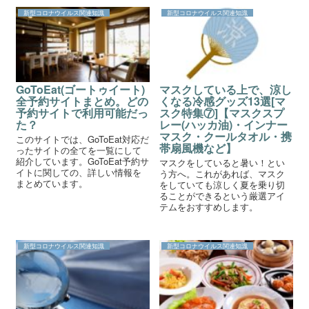
ます。この記...
新型コロナウイルス関連知識
新型コロナウイルス関連知識
GoToEat(ゴートゥイート)
マスクしている上で、涼し
全予約サイトまとめ。どの
くなる冷感グッズ13選[マ
予約サイトで利用可能だっ
スク特集⑦]【マスクスプ
た？
レー(ハッカ油)・インナー
マスク・クールタオル・携
このサイトでは、GoToEat対応だ
帯扇風機など】
ったサイトの全てを一覧にして
紹介しています。GoToEat予約サ
マスクをしていると暑い！とい
イトに関しての、詳しい情報を
う方へ。これがあれば、マスク
まとめています。
をしていても涼しく夏を乗り切
ることができるという厳選アイ
テムをおすすめします。
新型コロナウイルス関連知識
新型コロナウイルス関連知識