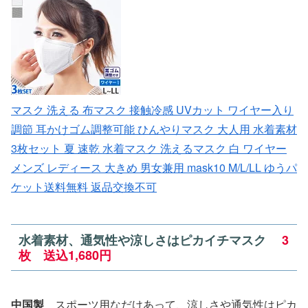
マスク 洗える 布マスク 接触冷感 UVカット ワイヤー入り
調節 耳かけゴム調整可能 ひんやりマスク 大人用 水着素材
3枚セット 夏 速乾 水着マスク 洗えるマスク 白 ワイヤー
メンズ レディース 大きめ 男女兼用 mask10 M/L/LL ゆうパ
ケット送料無料 返品交換不可
水着素材、通気性や涼しさはピカイチマスク
3
枚 送込1,680円
中国製
スポーツ用なだけあって、涼しさや通気性はピカ