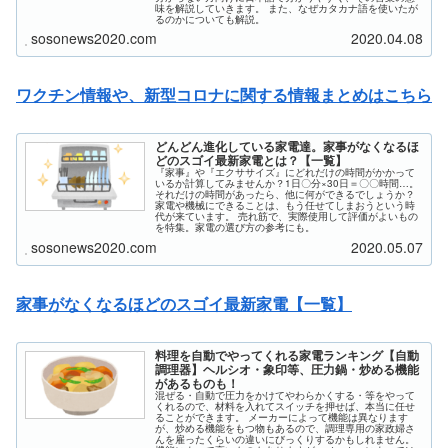
味を解説していきます。 また、なぜカタカナ語を使いたが
るのかについても解説。
sosonews2020.com
2020.04.08
ワクチン情報や、新型コロナに関する情報まとめはこちら
どんどん進化している家電達。家事がなくなるほ
どのスゴイ最新家電とは？【一覧】
『家事』や『エクササイズ』にどれだけの時間がかかって
いるか計算してみませんか？1日〇分×30日＝〇〇時間…。
それだけの時間があったら、他に何ができるでしょうか？
家電や機械にできることは、もう任せてしまおうという時
代が来ています。 売れ筋で、実際使用して評価がよいもの
を特集。家電の選び方の参考にも。
sosonews2020.com
2020.05.07
家事がなくなるほどのスゴイ最新家電【一覧】
料理を自動でやってくれる家電ランキング【自動
調理器】ヘルシオ・象印等、圧力鍋・炒める機能
があるものも！
混ぜる・自動で圧力をかけてやわらかくする・等をやって
くれるので、材料を入れてスイッチを押せば、本当に任せ
ることができます。 メーカーによって機能は異なります
が、炒める機能をもつ物もあるので、調理専用の家政婦さ
んを雇ったくらいの違いにびっくりするかもしれません。