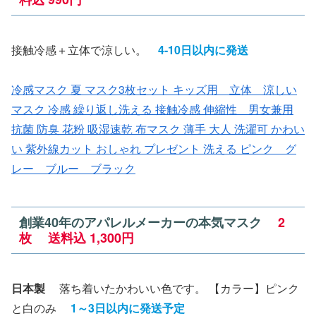
接触冷感＋立体で涼しい。
4-10日以内に発送
冷感マスク 夏 マスク3枚セット キッズ用 立体 涼しい
マスク 冷感 繰り返し洗える 接触冷感 伸縮性 男女兼用
抗菌 防臭 花粉 吸湿速乾 布マスク 薄手 大人 洗濯可 かわい
い 紫外線カット おしゃれ プレゼント 洗える ピンク グ
レー ブルー ブラック
創業40年のアパレルメーカーの本気マスク
2
枚
送
料
込
1,300円
日本製
落ち着いたかわいい色です。 【カラー】ピンク
と白のみ
1～3日以内に発送予定