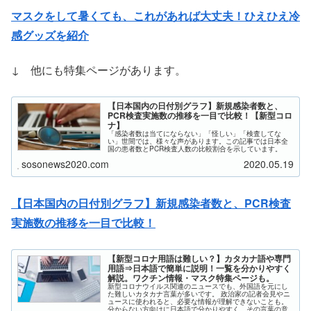
マスクをして暑くても、これがあれば大丈夫！ひえひえ冷
感グッズを紹介
↓ 他にも特集ページがあります。
【日本国内の日付別グラフ】新規感染者数と、
PCR検査実施数の推移を一目で比較！【新型コロ
ナ】
「感染者数は当てにならない」「怪しい」「検査してな
い」世間では、様々な声があります。この記事では日本全
国の患者数とPCR検査人数の比較割合を示しています。
sosonews2020.com
2020.05.19
【日本国内の日付別グラフ】新規感染者数と、PCR検査
実施数の推移を一目で比較！
【新型コロナ用語は難しい？】カタカナ語や専門
用語⇒日本語で簡単に説明！一覧を分かりやすく
解説。ワクチン情報・マスク特集ページも。
新型コロナウイルス関連のニュースでも、外国語を元にし
た難しいカタカナ言葉が多いです。 政治家の記者会見やニ
ュースに使われると、必要な情報が理解できないことも。
分からない方向けに日本語で分かりやすく、その言葉の意