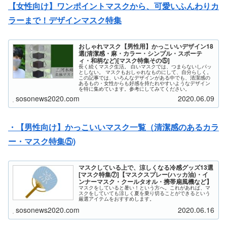
【女性向け】ワンポイントマスクから、可愛いふんわりカ
ラーまで！デザインマスク特集
おしゃれマスク【男性用】かっこいいデザイン18
選(清潔感・麻・カラー・シンプル・スポーテ
ィ・和柄など)[マスク特集その⑤]
長く続くマスク生活。 白いマスクでは、つまらないしパッ
としない。 マスクもおしゃれなものにして、自分らしく。
この記事では、いろんなデザインがある中でも、清潔感の
あるもの・女性からも好感を持たれやすいようなデザイン
を特に集めています。参考にしてみてください。
sosonews2020.com
2020.06.09
・【男性向け】かっこいいマスク一覧（清潔感のあるカラ
ー・マスク特集⑤)
マスクしている上で、涼しくなる冷感グッズ13選
[マスク特集⑦]【マスクスプレー(ハッカ油)・イ
ンナーマスク・クールタオル・携帯扇風機など】
マスクをしていると暑い！という方へ。これがあれば、マ
スクをしていても涼しく夏を乗り切ることができるという
厳選アイテムをおすすめします。
sosonews2020.com
2020.06.16