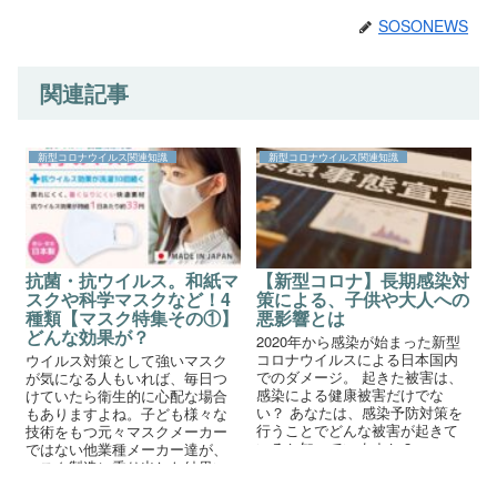
SOSONEWS
関連記事
新型コロナウイルス関連知識
新型コロナウイルス関連知識
抗菌・抗ウイルス。和紙マ
【新型コロナ】長期感染対
スクや科学マスクなど！4
策による、子供や大人への
種類【マスク特集その①】
悪影響とは
どんな効果が？
2020年から感染が始まった新型
コロナウイルスによる日本国内
ウイルス対策として強いマスク
でのダメージ。 起きた被害は、
が気になる人もいれば、毎日つ
感染による健康被害だけでな
けていたら衛生的に心配な場合
い？ あなたは、感染予防対策を
もありますよね。子ども様々な
行うことでどんな被害が起きて
技術をもつ元々マスクメーカー
いるか知っていますか？
ではない他業種メーカー達が、
マスク製造に乗り出した結果い
ろんなマスクが生み出されてい