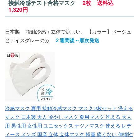
接触冷感テスト合格マスク
2枚 送料込
1,320円
日本製 接触冷感＋立体で涼しい。 【カラー】ベージュ
とアイスグレーのみ
２週間後～順次発送
冷感マスク 夏用 接触冷感マスク マスク 2枚セット 洗える
マスク 日本製 大人 冷やしマスク 夏用マスク 洗える 大人
用 男性用 女性用 ユニセックス ナツノマスク 使える レデ
ィース メンズ 国産 立体 立体マスク 軽量 痛くない 伸縮性