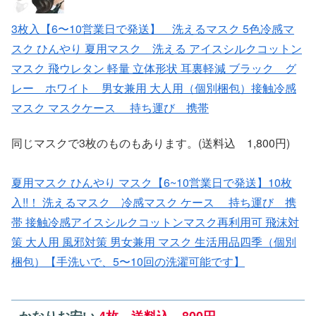
3枚入【6〜10営業日で発送】 洗えるマスク 5色冷感マ
スク ひんやり 夏用マスク 洗える アイスシルクコットン
マスク 飛ウレタン 軽量 立体形状 耳裏軽減 ブラック グ
レー ホワイト 男女兼用 大人用（個別梱包）接触冷感
マスク マスクケース 持ち運び 携帯
同じマスクで3枚のものもあります。(送料込 1,800円)
夏用マスク ひんやり マスク【6~10営業日で発送】10枚
入!!！ 洗えるマスク 冷感マスク ケース 持ち運び 携
帯 接触冷感アイスシルクコットンマスク再利用可 飛沫対
策 大人用 風邪対策 男女兼用 マスク 生活用品四季（個別
梱包）【手洗いで、5〜10回の洗濯可能です】
かなりお安い
4枚 送料込 800円